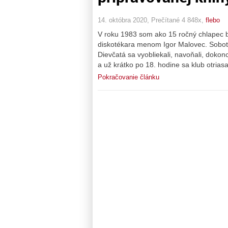
14. októbra 2020, Prečítané 4 848x,
flebo
V roku 1983 som ako 15 ročný chlapec bo
diskotékara menom Igor Malovec. Sobotný
Dievčatá sa vyobliekali, navoňali, dokon
a už krátko po 18. hodine sa klub otri
Pokračovanie článku