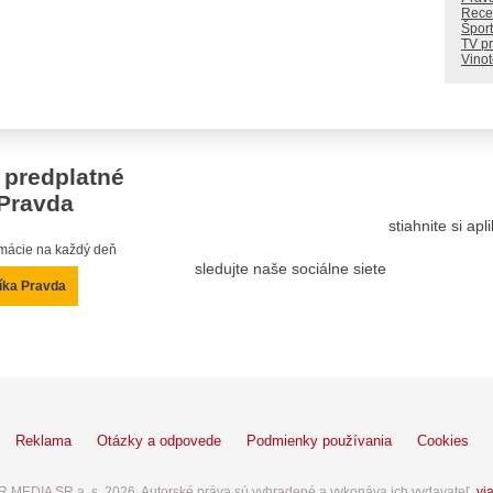
Rece
Šport
TV p
Vino
 predplatné
Pravda
stiahnite si ap
ormácie na každý deň
sledujte naše sociálne siete
íka Pravda
Reklama
Otázky a odpovede
Podmienky používania
Cookies
 MEDIA SR a. s. 2026. Autorské práva sú vyhradené a vykonáva ich vydavateľ,
via