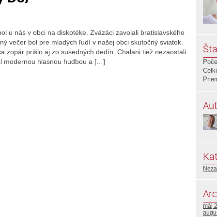
l u nás v obci na diskotéke. Zväzáci zavolali bratislavského
 večer bol pre mladých ľudí v našej obci skutočný sviatok.
Šta
ca zopár prišlo aj zo susedných dedín. Chalani tiež nezaostali
asal modernou hlasnou hudbou a […]
Poče
Celk
Prie
Aut
Kat
Neza
Arc
máj 
augu