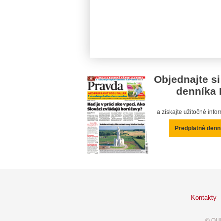
Objednajte si
denníka 
a získajte užitočné inf
Predplatné denn
Kontakty
© OUR