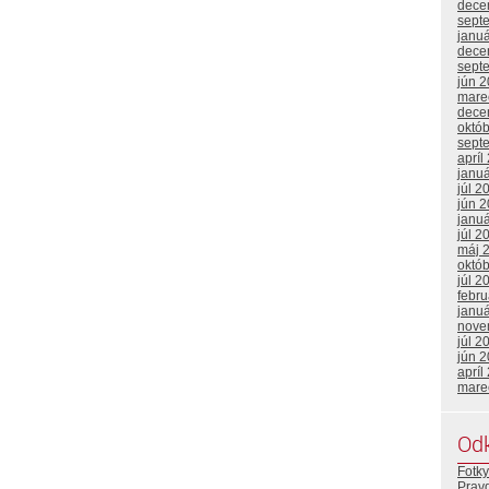
dece
sept
janu
dece
sept
jún 
mare
dece
októ
sept
apríl
janu
júl 2
jún 
janu
júl 2
máj 
októ
júl 2
febr
janu
nove
júl 2
jún 
apríl
mare
Od
Fotky
Prav