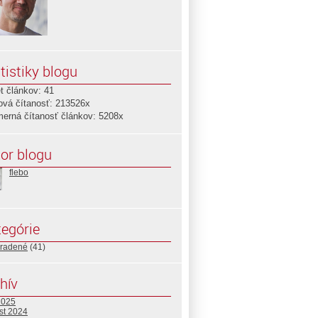
tistiky blogu
t článkov: 41
ová čítanosť: 213526x
merná čítanosť článkov: 5208x
or blogu
flebo
egórie
radené
(41)
hív
2025
st 2024