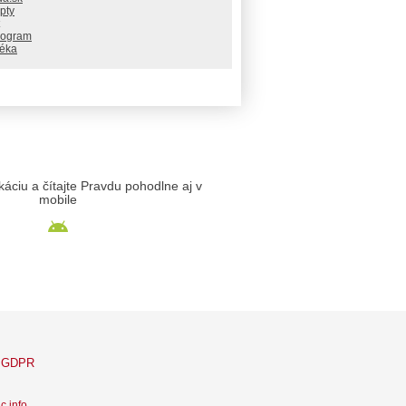
pty
rogram
téka
likáciu a čítajte Pravdu pohodlne aj v
mobile
GDPR
c info
.