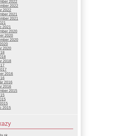
mber 2022
ember 2022
ár 2022
mber 2021
ember 2021
2021
c 2021
mber 2020
ber 2020
ember 2020
 2020
ár 2020
018
2018
ár 2018
017
2017
ber 2016
016
uár 2016
ár 2016
mber 2015
015
2015
 2015
c 2015
kazy
da.sk