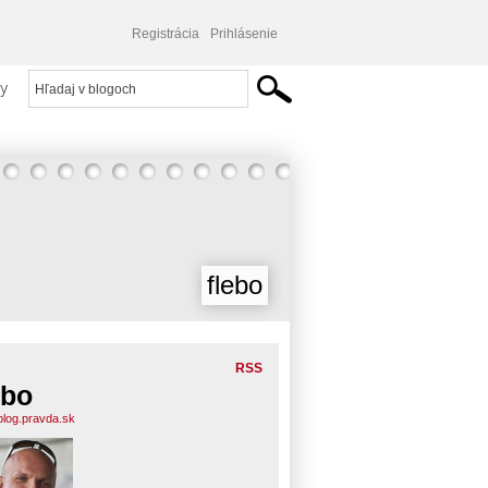
Registrácia
Prihlásenie
y
flebo
RSS
ebo
.blog.pravda.sk