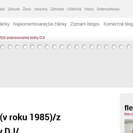
tail
Zdravie
Žena
Varecha
Záhrada
Užitočná
Video
DefenceNews
lánky
Najkomentovanejšie články
Zoznam blogov
Komerčné blog
5)/z pripravovanej knihy DJ/
fl
(v roku 1985)/z
flebo
y DJ/