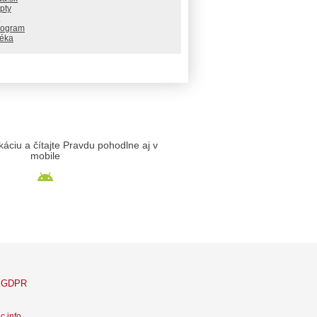
pty
rogram
téka
likáciu a čítajte Pravdu pohodlne aj v
mobile
GDPR
c info
.