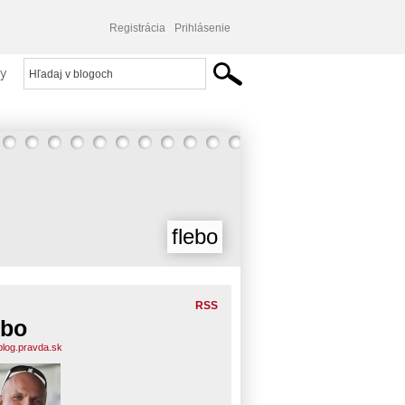
Registrácia
Prihlásenie
y
flebo
RSS
ebo
.blog.pravda.sk