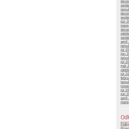
dece
sept
janu
dece
sept
jún 
mare
dece
októ
sept
apríl
janu
júl 2
jún 
janu
júl 2
máj 
októ
júl 2
febr
janu
nove
júl 2
jún 
apríl
mare
Od
Fotky
Prav