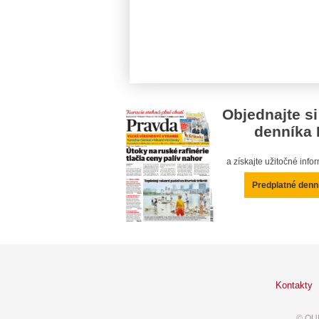
Objednajte si
denníka 
a získajte užitočné inf
Predplatné denn
Kontakty
© OUR