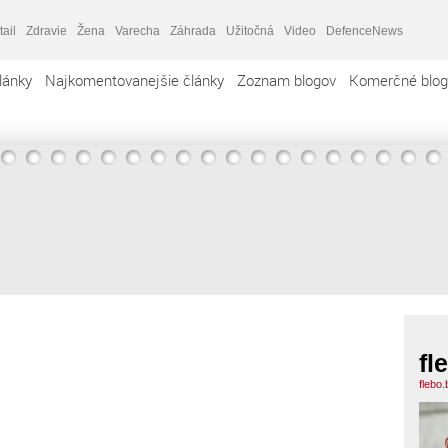
tail
Zdravie
Žena
Varecha
Záhrada
Užitočná
Video
DefenceNews
lánky
Najkomentovanejšie články
Zoznam blogov
Komerčné blog
fl
flebo