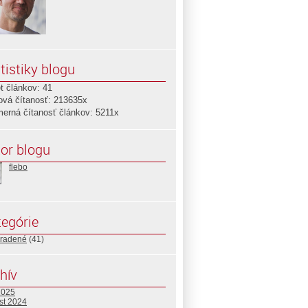
tistiky blogu
t článkov: 41
ová čítanosť: 213635x
merná čítanosť článkov: 5211x
or blogu
flebo
egórie
radené
(41)
hív
2025
st 2024