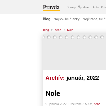
Správy
Športweb
Auto
Kok
Blog
Najnovšie články
Najčítanejšie č
Blog
>
flebo
>
Nole
Archív:
január, 2022
Nole
9. januára 2022, Prečítané 3 590x,
flebo