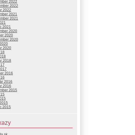
mber 2022
ember 2022
ár 2022
mber 2021
ember 2021
2021
c 2021
mber 2020
ber 2020
ember 2020
 2020
ár 2020
018
2018
ár 2018
017
2017
ber 2016
016
uár 2016
ár 2016
mber 2015
015
2015
 2015
c 2015
kazy
da.sk