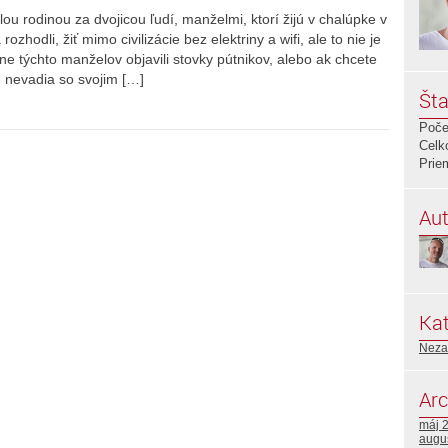
u rodinou za dvojicou ľudí, manželmi, ktorí žijú v chalúpke v
zhodli, žiť mimo civilizácie bez elektriny a wifi, ale to nie je
e týchto manželov objavili stovky pútnikov, alebo ak chcete
 nevadia so svojim […]
Šta
Poče
Celk
Prie
Aut
Kat
Neza
Arc
máj 
augu