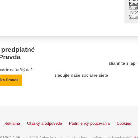
Rece
Šport
TV p
Vino
 predplatné
Pravda
stiahnite si ap
ormácie na každý deň
sledujte naše sociálne siete
íka Pravda
Reklama
Otázky a odpovede
Podmienky používania
Cookies
 MEDIA SR a. s. 2026. Autorské práva sú vyhradené a vykonáva ich vydavateľ,
via