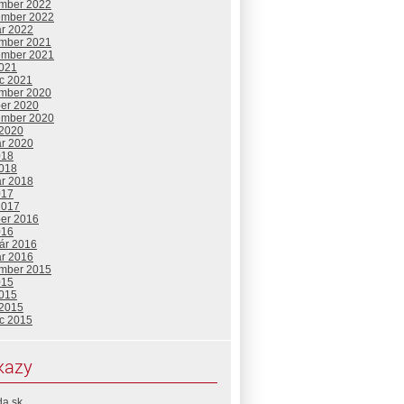
mber 2022
ember 2022
ár 2022
mber 2021
ember 2021
2021
c 2021
mber 2020
ber 2020
ember 2020
 2020
ár 2020
018
2018
ár 2018
017
2017
ber 2016
016
uár 2016
ár 2016
mber 2015
015
2015
 2015
c 2015
kazy
da.sk