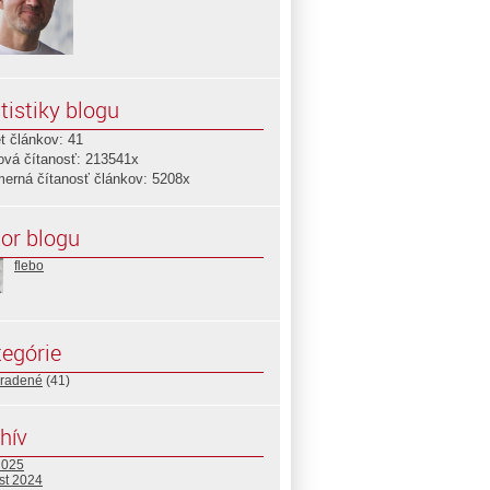
tistiky blogu
t článkov: 41
ová čítanosť: 213541x
merná čítanosť článkov: 5208x
or blogu
flebo
egórie
radené
(41)
hív
2025
st 2024