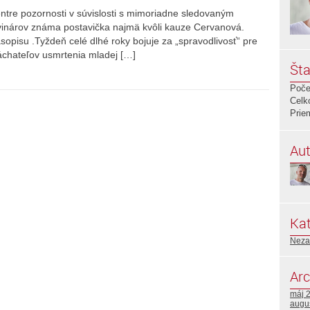
entre pozornosti v súvislosti s mimoriadne sledovaným
vinárov známa postavička najmä kvôli kauze Cervanová.
sopisu .Tyždeň celé dlhé roky bojuje za „spravodlivosť“ pre
áchateľov usmrtenia mladej […]
Šta
Poče
Celk
Prie
Aut
Kat
Neza
Arc
máj 
augu