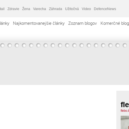
tail
Zdravie
Žena
Varecha
Záhrada
Užitočná
Video
DefenceNews
lánky
Najkomentovanejšie články
Zoznam blogov
Komerčné blog
fl
flebo