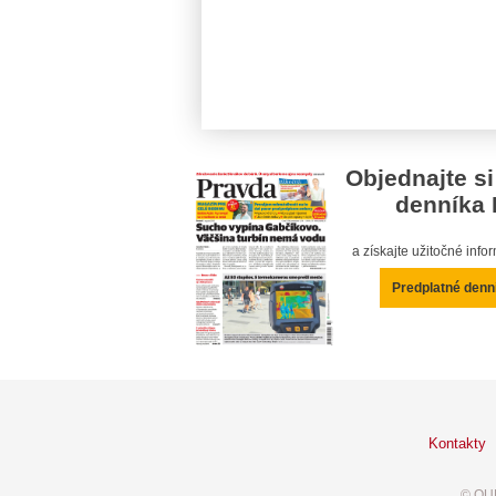
Objednajte si
denníka 
a získajte užitočné inf
Predplatné denn
Kontakty
© OUR