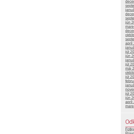
dece
sept
janu
dece
sept
jún 
mare
dece
októ
sept
apríl
janu
júl 2
jún 
janu
júl 2
máj 
októ
júl 2
febr
janu
nove
júl 2
jún 
apríl
mare
Od
Fotky
Prav