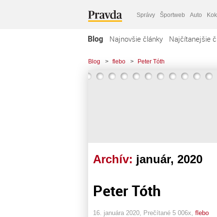
Správy
Športweb
Auto
Kok
Blog
Najnovšie články
Najčítanejšie č
Blog
>
flebo
>
Peter Tóth
Archív:
január, 2020
Peter Tóth
16. januára 2020, Prečítané 5 006x,
flebo