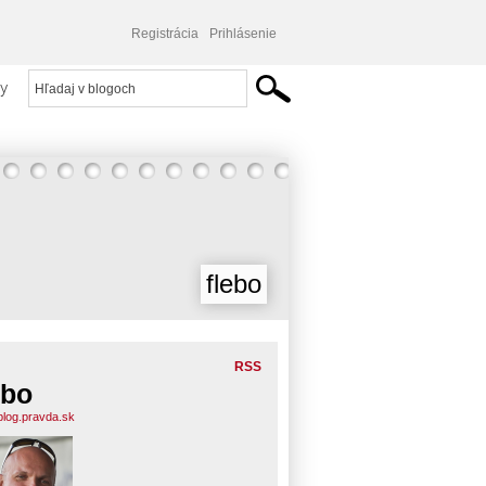
Registrácia
Prihlásenie
y
flebo
RSS
ebo
.blog.pravda.sk