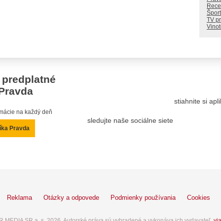
Rece
Šport
TV p
Vino
 predplatné
Pravda
stiahnite si ap
ormácie na každý deň
sledujte naše sociálne siete
íka Pravda
Reklama
Otázky a odpovede
Podmienky používania
Cookies
 MEDIA SR a. s. 2026. Autorské práva sú vyhradené a vykonáva ich vydavateľ,
via