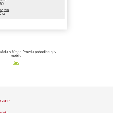
pty
rogram
téka
likáciu a čítajte Pravdu pohodlne aj v
mobile
GDPR
c info
.