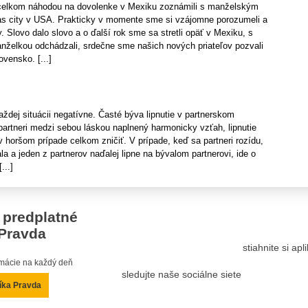
elkom náhodou na dovolenke v Mexiku zoznámili s manželským
s city v USA. Prakticky v momente sme si vzájomne porozumeli a
y. Slovo dalo slovo a o ďalší rok sme sa stretli opäť v Mexiku, s
želkou odchádzali, srdečne sme našich nových priateľov pozvali
ovensko. [...]
každej situácii negatívne. Časté býva lipnutie v partnerskom
partneri medzi sebou láskou naplnený harmonicky vzťah, lipnutie
v horšom prípade celkom zničiť. V prípade, keď sa partneri rozídu,
la a jeden z partnerov naďalej lipne na bývalom partnerovi, ide o
...]
 predplatné
Pravda
stiahnite si ap
ormácie na každý deň
sledujte naše sociálne siete
íka Pravda