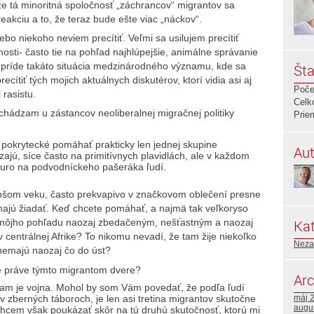
 že tá minoritná spoločnosť „záchrancov“ migrantov sa
eakciu a to, že teraz bude ešte viac „náckov“.
bo niekoho neviem precítiť. Veľmi sa usilujem precítiť
nosti- často tie na pohľad najhlúpejšie, animálne správanie
 príde takáto situácia medzinárodného významu, kde sa
Šta
cítiť tých mojich aktuálnych diskutérov, ktorí vidia asi aj
Poče
rasistu.
Celk
hádzam u zástancov neoliberalnej migračnej politiky
Prie
pokrytecké pomáhať prakticky len jednej skupine
Aut
ajú, síce často na primitívnych plavidlách, ale v každom
 euro na podvodníckeho pašeráka ľudí.
epšom veku, často prekvapivo v značkovom oblečení presne
majú žiadať. Keď chcete pomáhať, a najmä tak veľkoryso
Kat
 môjho pohľadu naozaj zbedačeným, nešťastným a naozaj
entrálnej Afrike? To nikomu nevadí, že tam žije niekoľko
Neza
 nemajú naozaj čo do úst?
e práve týmto migrantom dvere?
Arc
tam je vojna. Mohol by som Vám povedať, že podľa ľudí
v zberných táboroch, je len asi tretina migrantov skutočne
máj 
augu
Chcem však poukázať skôr na tú druhú skutočnosť, ktorú mi