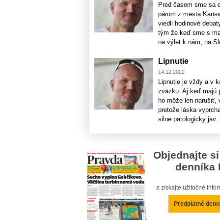
Pred časom sme sa c
párom z mesta Kansa
viedli hodinové debat
tým že keď sme s man
na výlet k nám, na Sl
Lipnutie
14.12.2022
Lipnutie je vždy a v 
zväzku. Aj keď majú 
ho môže len narušiť, 
pretože láska vyprcha
silne patologicky jav. [
Objednajte si
denníka 
a získajte užitočné inf
Predplatné denn