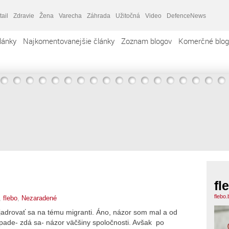
tail
Zdravie
Žena
Varecha
Záhrada
Užitočná
Video
DefenceNews
lánky
Najkomentovanejšie články
Zoznam blogov
Komerčné blog
fl
flebo
,
flebo
,
Nezaradené
jadrovať sa na tému migranti. Áno, názor som mal a od
rípade- zdá sa- názor väčšiny spoločnosti. Avšak po