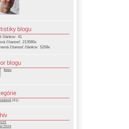
tistiky blogu
t článkov: 41
ová čítanosť: 213580x
merná čítanosť článkov: 5209x
or blogu
flebo
egórie
radené
(41)
hív
2025
st 2024