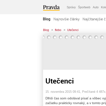
Správy
Športweb
Auto
Kok
Blog
Najnovšie články
Najčítanejšie č
Blog
>
flebo
>
Utečenci
Utečenci
15. novembra 2015 09:41
, Prečítané 4 487x
Dlhší čas som odolával písať a vôbec vy
začiatku prakticky rovnaký, a v tomto p