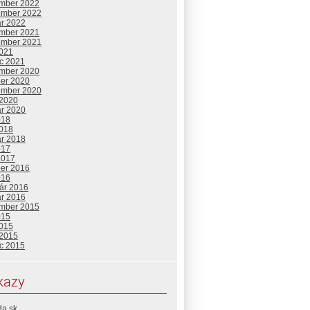
mber 2022
ember 2022
ár 2022
mber 2021
ember 2021
2021
c 2021
mber 2020
ber 2020
ember 2020
 2020
ár 2020
018
2018
ár 2018
017
2017
ber 2016
016
uár 2016
ár 2016
mber 2015
015
2015
 2015
c 2015
kazy
da.sk