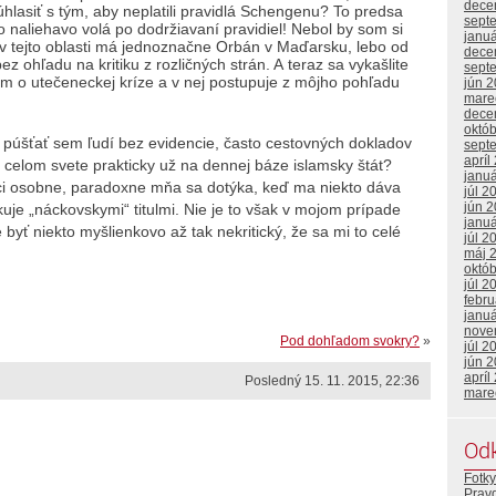
dece
úhlasiť s tým, aby neplatili pravidlá Schengenu? To predsa
sept
o naliehavo volá po dodržiavaní pravidiel! Nebol by som si
janu
v v tejto oblasti má jednoznačne Orbán v Maďarsku, lebo od
dece
ez ohľadu na kritiku z rozličných strán. A teraz sa vykašlite
sept
ím o utečeneckej kríze a v nej postupuje z môjho pohľadu
jún 
mare
dece
októ
 púšťať sem ľudí bez evidencie, často cestovných dokladov
sept
apríl
 celom svete prakticky už na dennej báze islamsky štát?
janu
ci osobne, paradoxne mňa sa dotýka, keď ma niekto dáva
júl 2
jún 
je „náckovskymi“ titulmi. Nie je to však v mojom prípade
janu
e byť niekto myšlienkovo až tak nekritický, že sa mi to celé
júl 2
máj 
októ
júl 2
febr
janu
nove
Pod dohľadom svokry?
»
júl 2
jún 
apríl
Posledný 15. 11. 2015, 22:36
mare
Od
Fotky
Prav