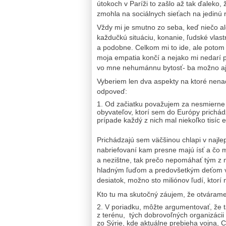
útokoch v Paríži to zašlo až tak ďaleko,
zmohla na sociálnych sieťach na jedinú r
Vždy mi je smutno zo seba, keď niečo ale
každučkú situáciu, konanie, ľudské vlast
a podobne. Celkom mi to ide, ale potom
moja empatia končí a nejako mi nedarí pre
vo mne nehumánnu bytosť- ba možno aj 
Vyberiem len dva aspekty na ktoré nenac
odpoveď:
Od začiatku považujem za nesmierne 
obyvateľov, ktorí sem do Európy prichádz
prípade každý z nich mal niekoľko tisíc
Prichádzajú sem väčšinou chlapi v najl
nabriefovaní kam presne majú ísť a čo 
a nezištne, tak prečo nepomáhať tým z
hladným ľuďom a predovšetkým deťom v c
desiatok, možno sto miliónov ľudí, ktorí
Kto tu ma skutočný záujem, že otváram
V poriadku, môžte argumentovať, že 
z terénu, tých dobrovoľných organizácii 
zo Sýrie, kde aktuálne prebieha vojna, 