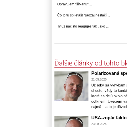
Opravujem "šífkartu" ...
Čo to tu splietaš! Naozaj nestačí ...
Ty už načisto reaguješ tak , ako ...
Ďalšie články od tohto b
Polarizovaná sp
21.05.2025
Už roky sa vyhýbam pí
chcete, vždy to konč
ktoré sa dejú okolo n
dotknem. Uvediem vám
najmä – a to je dôvod 
USA-zopár faktov,
23.08.2024