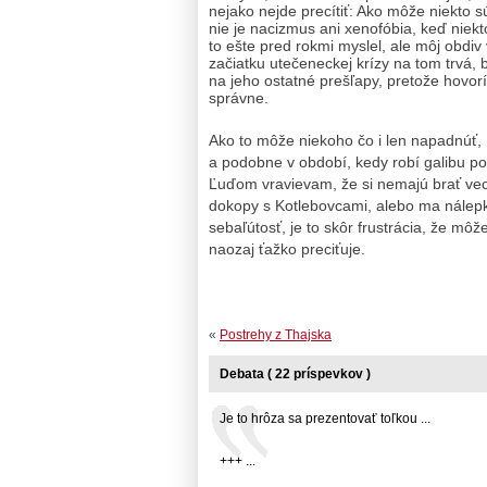
nejako nejde precítiť: Ako môže niekto s
nie je nacizmus ani xenofóbia, keď niekt
to ešte pred rokmi myslel, ale môj obdi
začiatku utečeneckej krízy na tom trvá, b
na jeho ostatné prešľapy, pretože hovor
správne.
Ako to môže niekoho čo i len napadnúť,
a podobne v období, kedy robí galibu po
Ľuďom vravievam, že si nemajú brať ve
dokopy s Kotlebovcami, alebo ma nálepku
sebaľútosť, je to skôr frustrácia, že môž
naozaj ťažko preciťuje.
«
Postrehy z Thajska
Debata ( 22 príspevkov )
Je to hrôza sa prezentovať toľkou ...
+++ ...