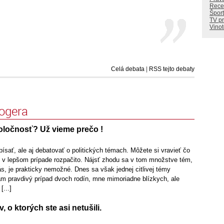
Rece
Šport
TV p
Vino
Celá debata
|
RSS tejto debaty
logera
oločnosť? Už vieme prečo !
sať, ale aj debatovať o politických témach. Môžete si vravieť čo
í v lepšom prípade rozpačito. Nájsť zhodu sa v tom množstve tém,
ás, je prakticky nemožné. Dnes sa však jednej citlivej témy
 pravdivý prípad dvoch rodín, mne mimoriadne blízkych, ale
[...]
 o ktorých ste asi netušili.