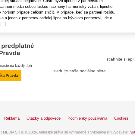
každej situácii negatívne. Časté býva lipnutie v partnerskom
partneri medzi sebou láskou naplnený harmonicky vzťah, lipnutie
v horšom prípade celkom zničiť. V prípade, keď sa partneri rozídu,
la a jeden z partnerov naďalej lipne na bývalom partnerovi, ide o
...]
 predplatné
Pravda
stiahnite si ap
ormácie na každý deň
sledujte naše sociálne siete
íka Pravda
Reklama
Otázky a odpovede
Podmienky používania
Cookies
 MEDIA SR a. s. 2026. Autorské práva sú vyhradené a vykonáva ich vydavateľ,
via