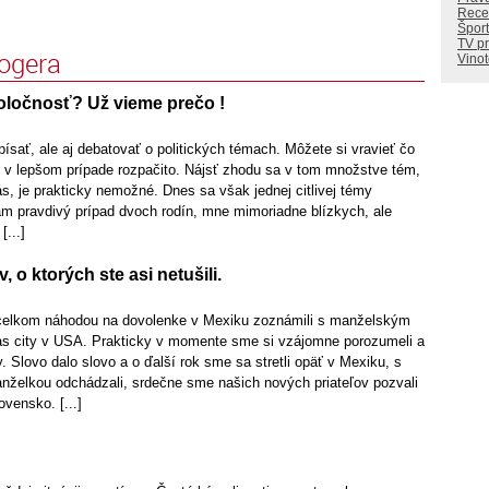
Rece
Šport
TV p
logera
Vino
oločnosť? Už vieme prečo !
sať, ale aj debatovať o politických témach. Môžete si vravieť čo
í v lepšom prípade rozpačito. Nájsť zhodu sa v tom množstve tém,
ás, je prakticky nemožné. Dnes sa však jednej citlivej témy
 pravdivý prípad dvoch rodín, mne mimoriadne blízkych, ale
[...]
 o ktorých ste asi netušili.
elkom náhodou na dovolenke v Mexiku zoznámili s manželským
s city v USA. Prakticky v momente sme si vzájomne porozumeli a
y. Slovo dalo slovo a o ďalší rok sme sa stretli opäť v Mexiku, s
želkou odchádzali, srdečne sme našich nových priateľov pozvali
ovensko. [...]