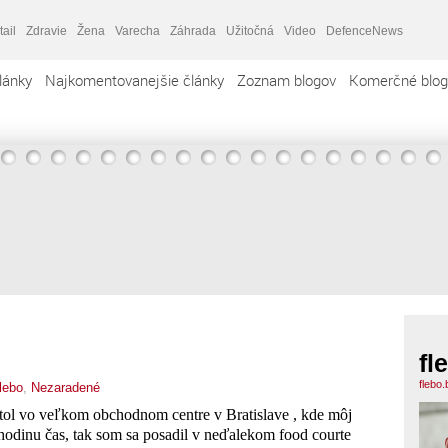
tail
Zdravie
Žena
Varecha
Záhrada
Užitočná
Video
DefenceNews
lánky
Najkomentovanejšie články
Zoznam blogov
Komerčné blog
fl
flebo
flebo
,
Nezaradené
tol vo veľkom obchodnom centre v Bratislave , kde môj
hodinu čas, tak som sa posadil v neďalekom food courte