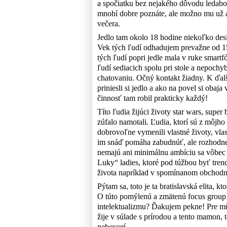
a spočiatku bez nejakého dôvodu ledabo
mnohí dobre poznáte, ale možno mu už 
večera.
Jedlo tam okolo 18 hodine niekoľko desia
Vek tých ľudí odhadujem prevažne od 1
tých ľudí popri jedle mala v ruke smartf
ľudí sediacich spolu pri stole a nepochy
chatovaniu. Očný kontakt žiadny. K ďalši
priniesli si jedlo a ako na povel si obaj
činnosť tam robil prakticky každý!
Títo ľudia žijúci životy star wars, super
zúfalo namotali. Ľudia, ktorí sú z môjho
dobrovoľne vymenili vlastné životy, vlas
im snáď pomáha zabudnúť, ale rozhodne 
nemajú ani minimálnu ambíciu sa vôbec z
Luky“ ladies, ktoré pod túžbou byť trend
života napríklad v spomínanom obchodn
Pýtam sa, toto je ta bratislavská elita, 
O túto pomýlenú a zmätenú focus group us
intelektualizmu? Ďakujem pekne! Pre mň
žije v súlade s prírodou a tento mamon, 
nehovorí.