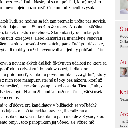
lo pozoroval ľudí. Naskytol sa mi pohľad, ktorý myslím
ani nevenujete pozornosť. Celkom mi zmenil zvyšok
tok ľudí, za hodinu sa ich tam premlelo určíte pár stoviek.
5 do dajme tomu 35, možno 40 rokov. Absolútna väčšina
Šta
ón, tablet, niektorí notebook. Skupinka štyroch mladých
Poče
bne buď kolegovia, alebo kamaráti sa intenzívne venovali
Celk
emu stolu si prisadol sympaticky párik ľudí po tridsiatke,
Prie
a vytiahli mobily a už si nevenovali ani jediný pohľad. Túto
Aut
 bowl a neviem akých ďalších fiktívnych udalosti na ktoré sa
 pohľadu na život zúfalo brainwashed, ľudia ktorí
tnú prítomnosť, za úbohú povrchnú fikciu, za „film“, ktorý
z nich robí manipulovateľné bábky bez názoru, ktorí už
amyslieť, nieto ešte vystúpiť z toho stáda. Tieto „Cuky-
Kat
setter a byť IN a prežiť podľa možností čo najväčší úsek
om centre.
Neza
ktorá je kľúčová pre kandidátov v blížiacich sa voľbách?
ilujete- oni sú ta mekka pravice , liberalizmu a
Arc
a osobne má väčšiu kredibilitu pani niekde z Kysúc, ktorá
máj 
tento omyl , toto panoptikum jej vôbec, ale vôbec nič
augu