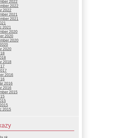
mber 2022
ember 2022
ár 2022
mber 2021
ember 2021
2021
c 2021
mber 2020
ber 2020
ember 2020
 2020
ár 2020
018
2018
ár 2018
017
2017
ber 2016
016
uár 2016
ár 2016
mber 2015
015
2015
 2015
c 2015
kazy
da.sk