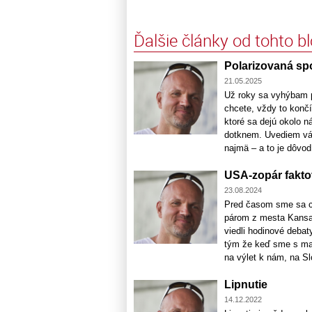
Ďalšie články od tohto b
Polarizovaná sp
21.05.2025
Už roky sa vyhýbam pí
chcete, vždy to konč
ktoré sa dejú okolo n
dotknem. Uvediem vám
najmä – a to je dôvod 
USA-zopár faktov,
23.08.2024
Pred časom sme sa c
párom z mesta Kansa
viedli hodinové debat
tým že keď sme s man
na výlet k nám, na Sl
Lipnutie
14.12.2022