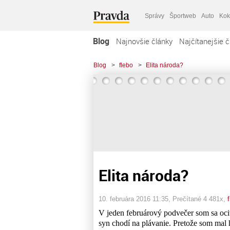
Správy
Športweb
Auto
Kok
Blog
Najnovšie články
Najčítanejšie č
Blog
>
flebo
>
Elita národa?
Elita národa?
10. februára 2016 11:35
, Prečítané 4 481x,
V jeden februárový podvečer som sa oci
syn chodí na plávanie. Pretože som mal 