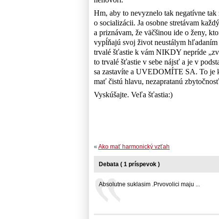
Hm, aby to nevyznelo tak negatívne tak 
o socializácii. Ja osobne stretávam každ
a priznávam, že väčšinou ide o ženy, kto
vypĺňajú svoj život neustálym hľadaním 
trvalé šťastie k vám NIKDY nepríde „zvon
to trvalé šťastie v sebe nájsť a je v pods
sa zastavíte a UVEDOMÍTE SA. To je kľ
mať čistú hlavu, nezapratanú zbytočnosť
Vyskúšajte. Veľa šťastia:)
«
Ako mať harmonický vzťah
Debata ( 1 príspevok )
Absolutne suklasim .Prvovolici maju ...