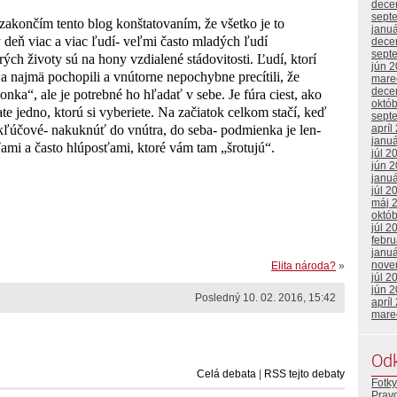
dece
sept
zakončím tento blog konštatovaním, že všetko je to
janu
ý deň viac a viac ľudí- veľmi často mladých ľudí
dece
sept
rých životy sú na hony vzdialené stádovitosti. Ľudí, ktorí
jún 
a najmä pochopili a vnútorne nepochybne precítili, že
mare
dece
ka“, ale je potrebné ho hľadať v sebe. Je fúra ciest, ako
októ
tate jedno, ktorú si vyberiete. Na začiatok celkom stačí, keď
sept
apríl
účové- nakuknúť do vnútra, do seba- podmienka je len-
janu
ami a často hlúposťami, ktoré vám tam „šrotujú“.
júl 2
jún 
janu
júl 2
máj 
októ
júl 2
febr
janu
nove
Elita národa?
»
júl 2
jún 
Posledný 10. 02. 2016, 15:42
apríl
mare
Od
Celá debata
|
RSS tejto debaty
Fotky
Prav