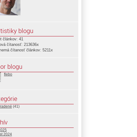
tistiky blogu
t článkov: 41
ová čítanosť: 213636x
merná čítanosť článkov: 5211x
or blogu
flebo
egórie
radené
(41)
hív
2025
st 2024