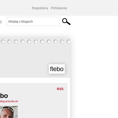
Registrácia
Prihlásenie
y
flebo
RSS
ebo
.blog.pravda.sk