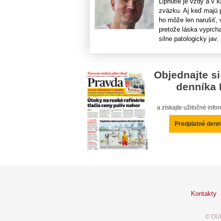
Lipnutie je vždy a v 
zväzku. Aj keď majú 
ho môže len narušiť, 
pretože láska vyprcha
silne patologicky jav. [
Objednajte si
denníka 
a získajte užitočné inf
Predplatné denn
Kontakty
© OUR