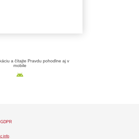
likáciu a čítajte Pravdu pohodlne aj v
mobile
GDPR
c info
.