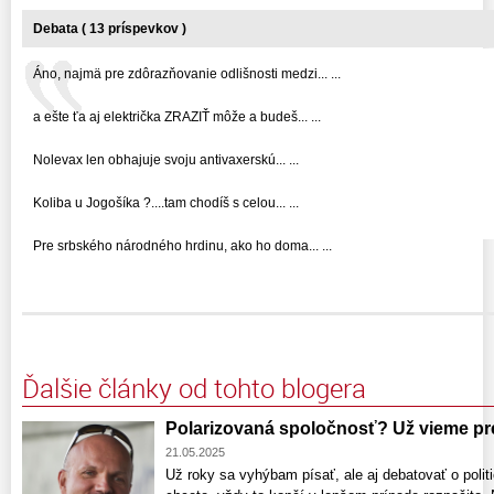
Debata ( 13 príspevkov )
Áno, najmä pre zdôrazňovanie odlišnosti medzi... ...
a ešte ťa aj električka ZRAZIŤ môže a budeš... ...
Nolevax len obhajuje svoju antivaxerskú... ...
Koliba u Jogošíka ?....tam chodíš s celou... ...
Pre srbského národného hrdinu, ako ho doma... ...
Ďalšie články od tohto blogera
Polarizovaná spoločnosť? Už vieme pr
21.05.2025
Už roky sa vyhýbam písať, ale aj debatovať o polit