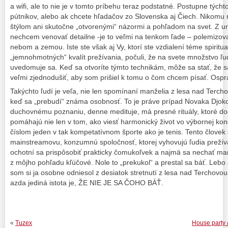
a wifi, ale to nie je v tomto príbehu teraz podstatné. Postupne týcht
pútnikov, alebo ak chcete hľadačov zo Slovenska aj Čiech. Nikomu 
štýlom ani skutočne „otvorenými“ názormi a pohľadom na svet. Z u
nechcem venovať detailne -je to veľmi na tenkom ľade – polemizova
nebom a zemou. Iste ste však aj Vy, ktorí ste vzdialení téme spiritual
„jemnohmotných“ kvalít prežívania, počuli, že na svete množstvo ľudí
uvedomuje sa. Keď sa otvoríte týmto technikám, môže sa stať, že s
veľmi zjednodušiť, aby som prišiel k tomu o čom chcem písať. Osp
Takýchto ľudí je veľa, nie len spomínaní manželia z lesa nad Terch
keď sa „prebudí“ známa osobnosť. To je práve prípad Novaka Djoko
duchovnému poznaniu, denne medituje, má presné rituály, ktoré do
pomáhajú nie len v tom, ako viesť harmonický život vo výbornej kond
číslom jeden v tak kompetatívnom športe ako je tenis. Tento človek
mainstreamovu, konzumnú spoločnosť, ktorej vyhovujú ľudia prežíva
ochotní sa prispôsobiť prakticky čomukoľvek a najmä sa nechať mani
z môjho pohľadu kľúčové. Nole to „prekukol“ a prestal sa báť. Lebo 
som si ja osobne odniesol z desiatok stretnutí z lesa nad Terchovo
azda jediná istota je, ŽE NIE JE SA ČOHO BÁŤ.
«
Tuzex
House party 