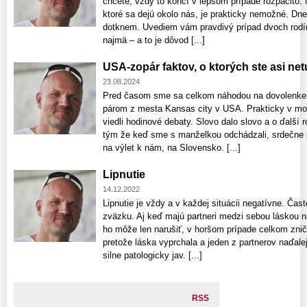
chcete, vždy to končí v lepšom prípade rozpačito
ktoré sa dejú okolo nás, je prakticky nemožné. Dnes
dotknem. Uvediem vám pravdivý prípad dvoch rodí
najmä – a to je dôvod [...]
USA-zopár faktov, o ktorých ste asi netu
23.08.2024
Pred časom sme sa celkom náhodou na dovolenke
párom z mesta Kansas city v USA. Prakticky v m
viedli hodinové debaty. Slovo dalo slovo a o ďalší 
tým že keď sme s manželkou odchádzali, srdečne s
na výlet k nám, na Slovensko. [...]
Lipnutie
14.12.2022
Lipnutie je vždy a v každej situácii negatívne. Čas
zväzku. Aj keď majú partneri medzi sebou láskou n
ho môže len narušiť, v horšom prípade celkom zniči
pretože láska vyprchala a jeden z partnerov naďalej
silne patologicky jav. [...]
RSS