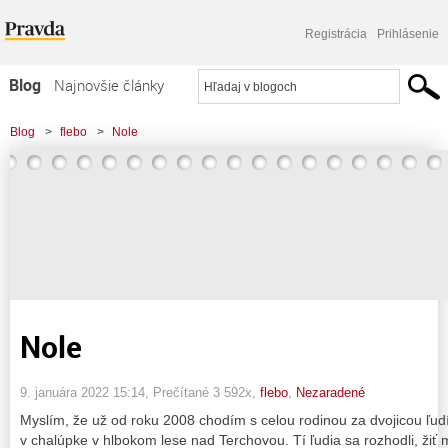
Registrácia
Prihlásenie
Blog
Najnovšie články
Najčítanejšie články
Blog
>
flebo
>
Nole
Najkomentovanejšie články
Zoznam blogov
Komerčné blogy
Nole
9. januára 2022 15:14
, Prečítané 3 592x,
flebo
,
Nezaradené
Myslím, že už od roku 2008 chodím s celou rodinou za dvojicou ľudí,
v chalúpke v hlbokom lese nad Terchovou. Tí ľudia sa rozhodli, žiť m