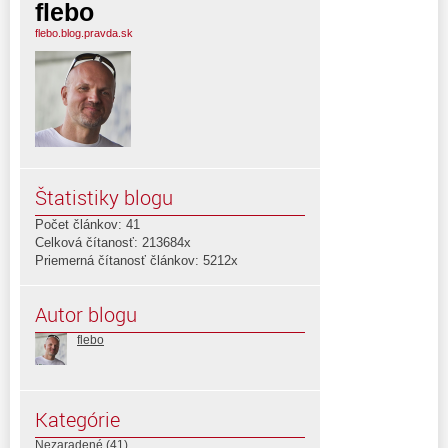
flebo
flebo.blog.pravda.sk
Štatistiky blogu
Počet článkov: 41
Celková čítanosť: 213684x
Priemerná čítanosť článkov: 5212x
Autor blogu
flebo
Kategórie
Nezaradené
(41)