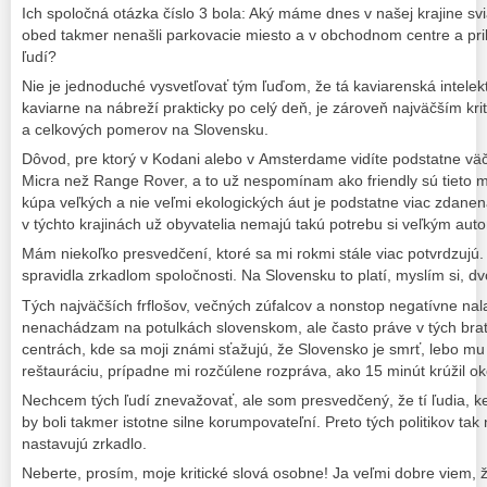
Ich spoločná otázka číslo 3 bola: Aký máme dnes v našej krajine s
obed takmer nenašli parkovacie miesto a v obchodnom centre a pri
ľudí?
Nie je jednoduché vysvetľovať tým ľuďom, že tá kaviarenská intele
kaviarne na nábreží prakticky po celý deň, je zároveň najväčším kri
a celkových pomerov na Slovensku.
Dôvod, pre ktorý v Kodani alebo v Amsterdame vidíte podstatne vä
Micra než Range Rover, a to už nespomínam ako friendly sú tieto me
kúpa veľkých a nie veľmi ekologických áut je podstatne viac zdanená
v týchto krajinách už obyvatelia nemajú takú potrebu si veľkým au
Mám niekoľko presvedčení, ktoré sa mi rokmi stále viac potvrdzujú. J
spravidla zrkadlom spoločnosti. Na Slovensku to platí, myslím si, d
Tých najväčších frflošov, večných zúfalcov a nonstop negatívne na
nenachádzam na potulkách slovenskom, ale často práve v tých bra
centrách, kde sa moji známi sťažujú, že Slovensko je smrť, lebo mu
reštauráciu, prípadne mi rozčúlene rozpráva, ako 15 minút krúžil 
Nechcem tých ľudí znevažovať, ale som presvedčený, že tí ľudia, keb
by boli takmer istotne silne korumpovateľní. Preto tých politikov tak n
nastavujú zrkadlo.
Neberte, prosím, moje kritické slová osobne! Ja veľmi dobre viem, že