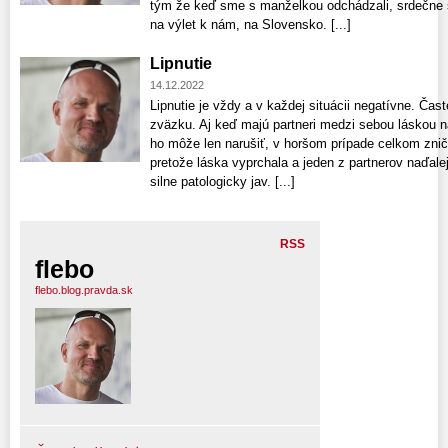
tým že keď sme s manželkou odchádzali, srdečne s
na výlet k nám, na Slovensko. [...]
Lipnutie
14.12.2022
Lipnutie je vždy a v každej situácii negatívne. Čas
zväzku. Aj keď majú partneri medzi sebou láskou n
ho môže len narušiť, v horšom prípade celkom zniči
pretože láska vyprchala a jeden z partnerov naďalej
silne patologicky jav. [...]
RSS
flebo
flebo.blog.pravda.sk