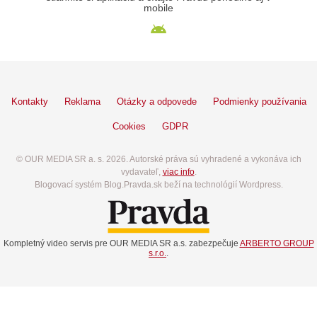
mobile
Kontakty
Reklama
Otázky a odpovede
Podmienky používania
Cookies
GDPR
© OUR MEDIA SR a. s. 2026. Autorské práva sú vyhradené a vykonáva ich
vydavateľ,
viac info
.
Blogovací systém Blog.Pravda.sk beží na technológií Wordpress.
Kompletný video servis pre OUR MEDIA SR a.s. zabezpečuje
ARBERTO GROUP
s.r.o.
.