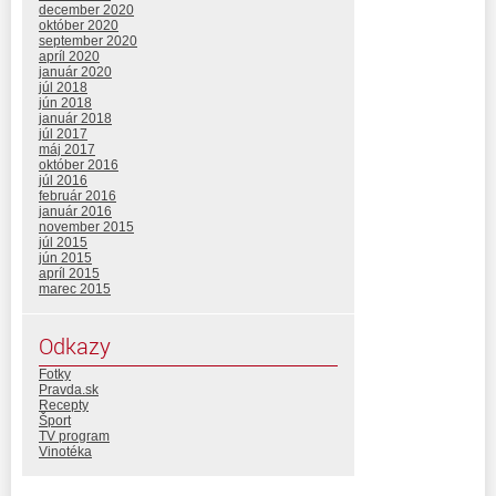
december 2020
október 2020
september 2020
apríl 2020
január 2020
júl 2018
jún 2018
január 2018
júl 2017
máj 2017
október 2016
júl 2016
február 2016
január 2016
november 2015
júl 2015
jún 2015
apríl 2015
marec 2015
Odkazy
Fotky
Pravda.sk
Recepty
Šport
TV program
Vinotéka