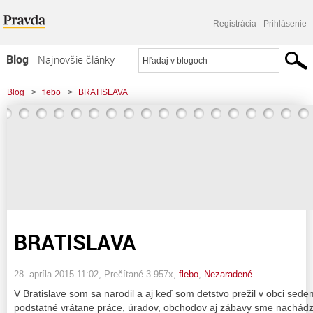
Registrácia
Prihlásenie
Blog
Najnovšie články
Najčítanejšie články
Blog
>
flebo
>
BRATISLAVA
Najkomentovanejšie články
Zoznam blogov
Komerčné blogy
BRATISLAVA
28. apríla 2015 11:02
, Prečítané 3 957x,
flebo
,
Nezaradené
V Bratislave som sa narodil a aj keď som detstvo prežil v obci sede
podstatné vrátane práce, úradov, obchodov aj zábavy sme nachádza