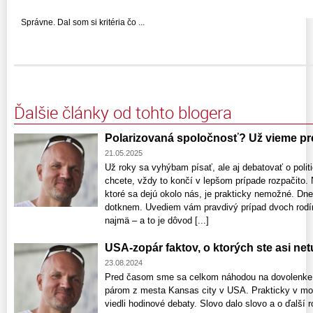
Správne. Dal som si kritéria čo ...
Ďalšie články od tohto blogera
Polarizovaná spoločnosť? Už vieme pr
21.05.2025
Už roky sa vyhýbam písať, ale aj debatovať o polit
chcete, vždy to končí v lepšom prípade rozpačito
ktoré sa dejú okolo nás, je prakticky nemožné. Dnes
dotknem. Uvediem vám pravdivý prípad dvoch rodí
najmä – a to je dôvod [...]
USA-zopár faktov, o ktorých ste asi netu
23.08.2024
Pred časom sme sa celkom náhodou na dovolenke
párom z mesta Kansas city v USA. Prakticky v m
viedli hodinové debaty. Slovo dalo slovo a o ďalší 