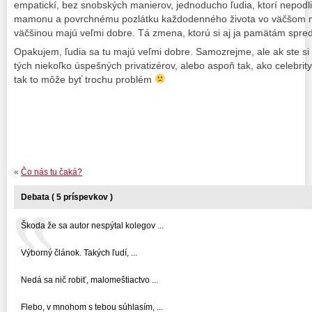
empatickí, bez snobských manierov, jednoducho ľudia, ktorí nepod
mamonu a povrchnému pozlátku každodenného života vo väčšom mes
väčšinou majú veľmi dobre. Tá zmena, ktorú si aj ja pamätám spred
Opakujem, ľudia sa tu majú veľmi dobre. Samozrejme, ale ak ste si 
tých niekoľko úspešných privatizérov, alebo aspoň tak, ako celebrity
tak to môže byť trochu problém
«
Čo nás tu čaká?
Debata ( 5 príspevkov )
Škoda že sa autor nespýtal kolegov ...
Výborný článok. Takých ľudí, ...
Nedá sa nič robiť, malomeštiactvo ...
Flebo, v mnohom s tebou súhlasím, ...