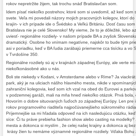
rokov nepretržite žijem, tak trochu snáď Bratislavčan som.
Idem písať niekoľko postrehov, ktoré som si uvedomil, až keď som 
svete. Veľa mi povedali názory mojich pracovných kolegov, ktorí do 
krajín- v ich prípade ide o Švédsko a Veľkú Britániu. Dosť času som 
Bratislava nie je celé Slovensko! My vieme, že to je dôležité, leb
uviesť- regionálne rozdiely- v našom prípade BA a zvyšok Slovenska.
dramatický. Osobne ho vnímam negatívne, najskôr to bude tým prie
asi v poriadku, keď v BA ľudia zarábajú priemerne cca tisícku a vo
v Tvrdošíne 350.
Regionálne rozdiely sú aj v krajinách západnej Európy, ale verte mi
niekoľkonásobné ako u nás.
Boli ste niekedy v Kodani, v Amsterdame alebo v Ríme? Ja viackrát.
park, aký je na uliciach nášho hlavného mesta, nikde v spomínaných 
zahraniční kolegovia, keď som ich vzal na obed do Eurovei a park
v podzemnej garáži, mali na mňa hneď niekoľko otázok. Prvá bola, 
Hovorím o dobre situovaných ľuďoch zo západnej Európy. Len pre ilu
rokov programového riaditeľa najpočúvanejšieho súkromného rádia 
Príjemnejšie sa mi hľadala odpoveď na ich nasledujúcu otázku, keď 
síce: Či tu práve prebieha fashion show alebo casting na modelky? Á
mesta a dokonca si myslím , že celej našej krajiny a dokonca aj bez
krásy žien tu nemáme významné regionálne rozdiely. Vďaka Bohu z