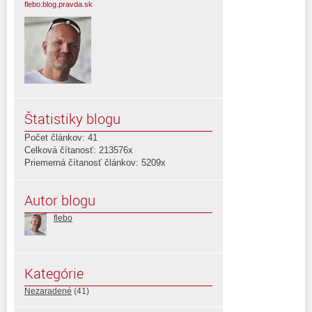
flebo.blog.pravda.sk
Štatistiky blogu
Počet článkov: 41
Celková čítanosť: 213576x
Priemerná čítanosť článkov: 5209x
Autor blogu
flebo
Kategórie
Nezaradené
(41)