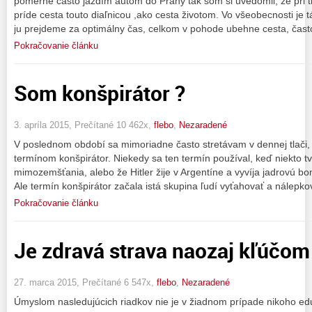
pomerne často jazdím autom do Prahy tak som si uvedomil, že pri t
príde cesta touto diaľnicou ,ako cesta životom. Vo všeobecnosti je 
ju prejdeme za optimálny čas, celkom v pohode ubehne cesta, čast
Pokračovanie článku
Som konšpirátor ?
3. apríla 2015, Prečítané 10 462x,
flebo
,
Nezaradené
V poslednom období sa mimoriadne často stretávam v dennej tlači, al
termínom konšpirátor. Niekedy sa ten termín používal, keď niekto tv
mimozemšťania, alebo že Hitler žije v Argentíne a vyvíja jadrovú b
Ale termín konšpirátor začala istá skupina ľudí vyťahovať a nálepko
Pokračovanie článku
Je zdravá strava naozaj kľúčom
27. marca 2015, Prečítané 6 547x,
flebo
,
Nezaradené
Úmyslom nasledujúcich riadkov nie je v žiadnom prípade nikoho ed