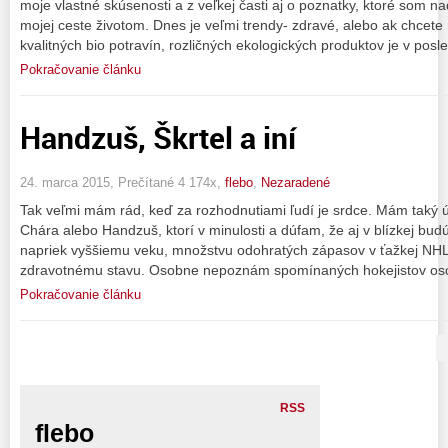
moje vlastné skúsenosti a z veľkej časti aj o poznatky, ktoré som n
mojej ceste životom. Dnes je veľmi trendy- zdravé, alebo ak chcete
kvalitných bio potravín, rozličných ekologických produktov je v pos
Pokračovanie článku
Handzuš, Škrtel a iní
24. marca 2015, Prečítané 4 174x,
flebo
,
Nezaradené
Tak veľmi mám rád, keď za rozhodnutiami ľudí je srdce. Mám taký ú
Chára alebo Handzuš, ktorí v minulosti a dúfam, že aj v blízkej budú
napriek vyššiemu veku, množstvu odohratých zápasov v ťažkej NHL
zdravotnému stavu. Osobne nepoznám spomínaných hokejistov os
Pokračovanie článku
RSS
flebo