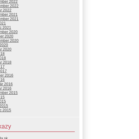
mber 2022
ember 2022
ár 2022
mber 2021
ember 2021
2021
c 2021
mber 2020
ber 2020
ember 2020
 2020
ár 2020
018
2018
ár 2018
017
2017
ber 2016
016
uár 2016
ár 2016
mber 2015
015
2015
 2015
c 2015
kazy
da.sk