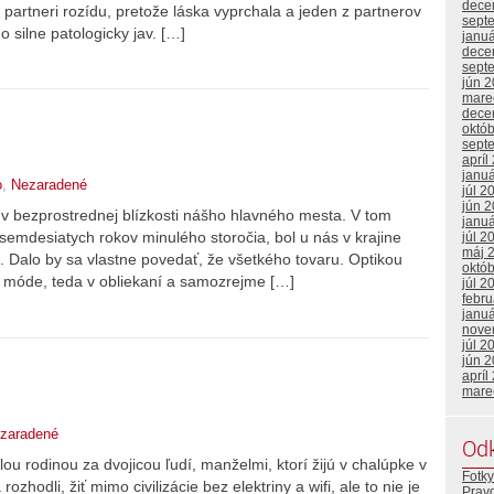
dece
 partneri rozídu, pretože láska vyprchala a jeden z partnerov
sept
o silne patologicky jav. […]
janu
dece
sept
jún 
mare
dece
októ
sept
apríl
janu
o
,
Nezaradené
júl 2
jún 
i v bezprostrednej blízkosti nášho hlavného mesta. V tom
janu
emdesiatych rokov minulého storočia, bol u nás v krajine
júl 2
máj 
. Dalo by sa vlastne povedať, že všetkého tovaru. Optikou
októ
v móde, teda v obliekaní a samozrejme […]
júl 2
febr
janu
nove
júl 2
jún 
apríl
mare
zaradené
Od
u rodinou za dvojicou ľudí, manželmi, ktorí žijú v chalúpke v
Fotky
zhodli, žiť mimo civilizácie bez elektriny a wifi, ale to nie je
Prav