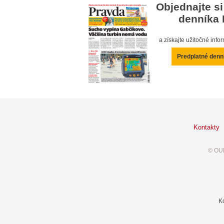
Objednajte si
denníka 
a získajte užitočné inf
Predplatné denn
Kontakty
© OUR
K