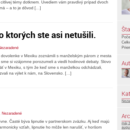
 citlivej témy dotknem. Uvediem vám pravdivý prípad dvoch
mä – a to je dôvod […]
Šta
 ktorých ste asi netušili.
Poče
Celk
Prie
Nezaradené
dovolenke v Mexiku zoznámili s manželským párom z mesta
Aut
 sme si vzájomne porozumeli a viedli hodinové debaty. Slovo
opäť v Mexiku, s tým že keď sme s manželkou odchádzali,
vali na výlet k nám, na Slovensko. […]
Kat
Neza
,
Nezaradené
Arc
atívne. Časté býva lipnutie v partnerskom zväzku. Aj keď majú
máj 
rmonicky vzťah, lipnutie ho môže len narušiť, v horšom
augu