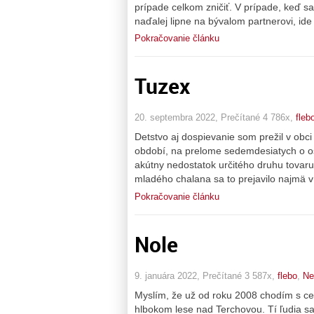
prípade celkom zničiť. V prípade, keď sa
naďalej lipne na bývalom partnerovi, ide 
Pokračovanie článku
Tuzex
20. septembra 2022, Prečítané 4 786x,
fleb
Detstvo aj dospievanie som prežil v obc
období, na prelome sedemdesiatych o os
akútny nedostatok určitého druhu tovaru
mladého chalana sa to prejavilo najmä 
Pokračovanie článku
Nole
9. januára 2022, Prečítané 3 587x,
flebo
,
Ne
Myslím, že už od roku 2008 chodím s celo
hlbokom lese nad Terchovou. Tí ľudia sa ro