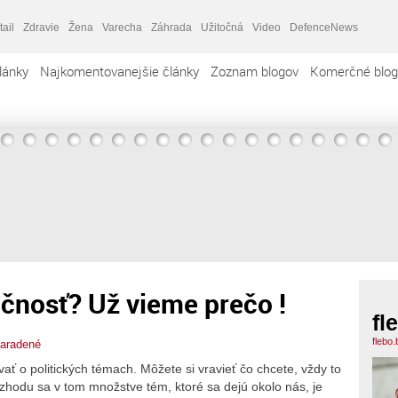
tail
Zdravie
Žena
Varecha
Záhrada
Užitočná
Video
DefenceNews
lánky
Najkomentovanejšie články
Zoznam blogov
Komerčné blog
čnosť? Už vieme prečo !
fl
flebo
aradené
ať o politických témach. Môžete si vravieť čo chcete, vždy to
 zhodu sa v tom množstve tém, ktoré sa dejú okolo nás, je