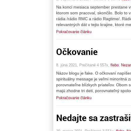
Na konci mesiaca september prestane vys
ktorom som pracoval, skončilo. Bolo to 
rádia /rádio RMC a rádio Ragtime/. Rádi
relevantných dát v tejto krajine, ktoré 
Pokračovanie článku
Očkovanie
8. júna 2021, Prečítané 4 557x,
flebo
,
Neza
Názov blogu je fake. O očkovaní napíše
spirituálny message je veľmi minoritná z
porovnateľne blízkych priateľov. Obom s
majú zhodne tri deti, porovnateľný spolo
Pokračovanie článku
Nedajte sa zastraši