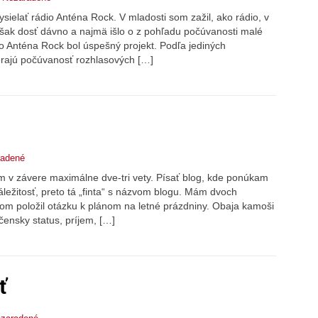
ielať rádio Anténa Rock. V mladosti som zažil, ako rádio, v
však dosť dávno a najmä išlo o z pohľadu počúvanosti malé
o Anténa Rock bol úspešný projekt. Podľa jediných
merajú počúvanosť rozhlasových […]
radené
m v závere maximálne dve-tri vety. Písať blog, kde ponúkam
áležitosť, preto tá „finta“ s názvom blogu. Mám dvoch
om položil otázku k plánom na letné prázdniny. Obaja kamoši
čensky status, príjem, […]
ť