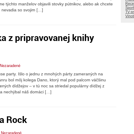
Rece
e týchto manželov objavili stovky pútnikov, alebo ak chcete
Šport
 nevadia so svojim […]
TV p
Vino
a z pripravovanej knihy
Nezaradené
se party. Išlo o jednu z mnohých párty zameraných na
nru bol môj kolega Dano, ktorý mal pod palcom väčšinu
ených dídžejov – v tú noc sa striedal populárny dídžej z
y a nechýbal náš domáci […]
na Rock
,
Nezaradené