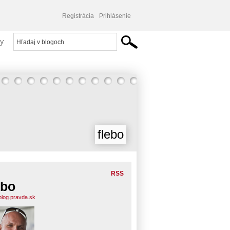
Registrácia
Prihlásenie
y
flebo
RSS
ebo
.blog.pravda.sk