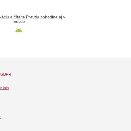
likáciu a čítajte Pravdu pohodlne aj v
mobile
GDPR
c info
.
o.
.