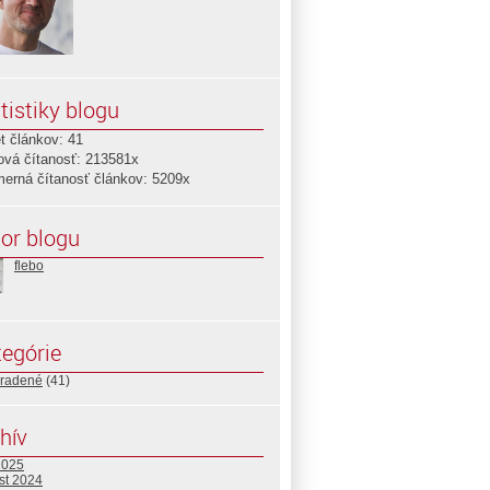
tistiky blogu
t článkov: 41
ová čítanosť: 213581x
merná čítanosť článkov: 5209x
or blogu
flebo
egórie
radené
(41)
hív
2025
st 2024