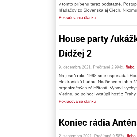
v tomto príbehu teraz podstatné. Postupn
hľadačov zo Slovenska aj Čiech. Nikomu
Pokračovanie článku
House party /ukážk
Dídžej 2
9. decembra 2021, Prečítané 2 994x,
flebo
,
Na jeseň roku 1998 sme usporiadali Hou
elektronickú hudbu. Nadšencom tohto žá
organizačných záležitostí. Vybavil vychyt
Viedne, po polnoci vystúpil hosť z Prah
Pokračovanie článku
Koniec rádia Anté
2. septembra 2021, Prečítané 9 587x,
flebo