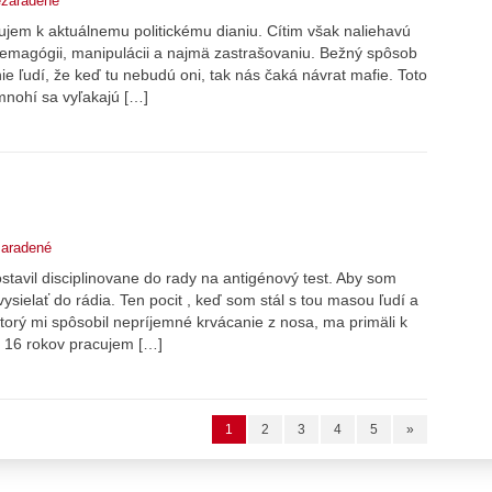
zaradené
ujem k aktuálnemu politickému dianiu. Cítim však naliehavú
emagógii, manipulácii a najmä zastrašovaniu. Bežný spôsob
ie ľudí, že keď tu nebudú oni, tak nás čaká návrat mafie. Toto
nohí sa vyľakajú […]
aradené
tavil disciplinovane do rady na antigénový test. Aby som
ysielať do rádia. Ten pocit , keď som stál s tou masou ľudí a
orý mi spôsobil nepríjemné krvácanie z nosa, ma primäli k
r 16 rokov pracujem […]
1
2
3
4
5
»