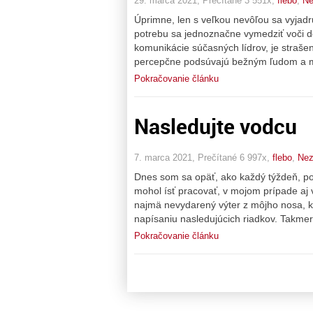
29. marca 2021, Prečítané 3 551x,
flebo
,
Ne
Úprimne, len s veľkou nevôľou sa vyjadr
potrebu sa jednoznačne vymedziť voči d
komunikácie súčasných lídrov, je strašen
percepčne podsúvajú bežným ľudom a m
Pokračovanie článku
Nasledujte vodcu
7. marca 2021, Prečítané 6 997x,
flebo
,
Nez
Dnes som sa opäť, ako každý týždeň, pos
mohol ísť pracovať, v mojom prípade aj v
najmä nevydarený výter z môjho nosa, kt
napísaniu nasledujúcich riadkov. Takme
Pokračovanie článku