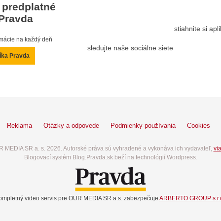
 predplatné
Pravda
stiahnite si ap
ormácie na každý deň
sledujte naše sociálne siete
íka Pravda
Reklama
Otázky a odpovede
Podmienky používania
Cookies
 MEDIA SR a. s. 2026. Autorské práva sú vyhradené a vykonáva ich vydavateľ,
via
Blogovací systém Blog.Pravda.sk beží na technológií Wordpress.
ompletný video servis pre OUR MEDIA SR a.s. zabezpečuje
ARBERTO GROUP s.r.