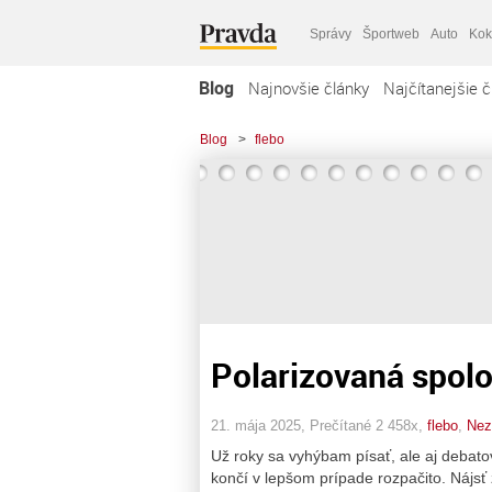
Správy
Športweb
Auto
Kok
Blog
Najnovšie články
Najčítanejšie č
Blog
>
flebo
Polarizovaná spolo
21. mája 2025, Prečítané 2 458x,
flebo
,
Nez
Už roky sa vyhýbam písať, ale aj debatov
končí v lepšom prípade rozpačito. Nájsť