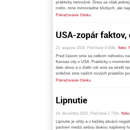
prakticky nemožné. Dnes sa však jednej
rodín, mne mimoriadne blízkych, ale naj
Pokračovanie článku
USA-zopár faktov, o
23. augusta 2024, Prečítané 4 658x,
flebo
,
Pred časom sme sa celkom náhodou na 
Kansas city v USA. Prakticky v momente
dalo slovo a o ďalší rok sme sa stretli 
srdečne sme našich nových priateľov poz
Pokračovanie článku
Lipnutie
14. decembra 2022, Prečítané 2 733x,
flebo
Lipnutie je vždy a v každej situácii neg
partneri medzi sebou láskou naplnený ha